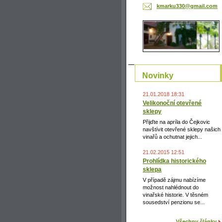
kmarku33
0@gmail.
com
Novinky
21.01.2018 18:31
Velikonoční otevřené
sklepy
Přijďte na apríla do Čejkovic
navštívit otevřené sklepy našich
vinařů a ochutnat jejich...
21.02.2015 12:51
Prohlídka historického
sklepa
V případě zájmu nabízíme
možnost nahlédnout do
vinařské historie. V těsném
sousedství penzionu se...
Všechny články