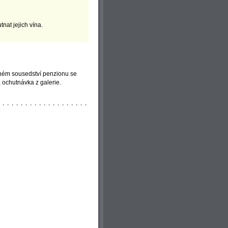
utnat jejich vína.
sném sousedství penzionu se
 ochutnávka z galerie.