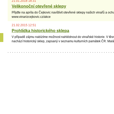
21.01.2018 18:31
Velikonoční otevřené sklepy
Přijďte na apríla do Čejkovic navštívit otevřené sklepy našich vinařů a och
www.vinarizcejkovic.cz/akce
21.02.2015 12:51
Prohlídka historického sklepa
V případě zájmu nabízíme možnost nahlédnout do vinařské historie. V tě
nachází historický sklep, zapsaný v seznamu kulturních památek ČR. Malá