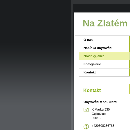
Na Zlatém
O nás
Nabídka ubytování
Novinky, akce
Fotogalerie
Kontakt
Kontakt
Ubytování v soukromí
K Marku 330
Čejkovice
69615
+420608236763