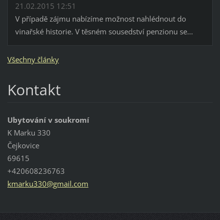
21.02.2015 12:51
V případě zájmu nabízíme možnost nahlédnout do
vinařské historie. V těsném sousedství penzionu se...
Všechny články
Kontakt
Ubytování v soukromí
K Marku 330
Čejkovice
69615
+420608236763
kmarku33
0@gmail.
com