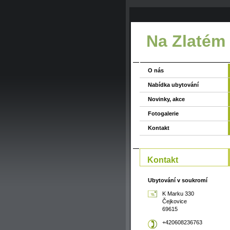
Na Zlatém
O nás
Nabídka ubytování
Novinky, akce
Fotogalerie
Kontakt
Kontakt
Ubytování v soukromí
K Marku 330
Čejkovice
69615
+420608236763