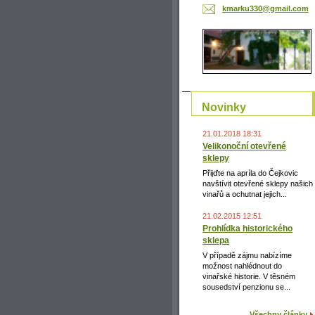
kmarku33
0@gmail.
com
Novinky
21.01.2018 18:31
Velikonoční otevřené
sklepy
Přijďte na apríla do Čejkovic
navštívit otevřené sklepy našich
vinařů a ochutnat jejich...
21.02.2015 12:51
Prohlídka historického
sklepa
V případě zájmu nabízíme
možnost nahlédnout do
vinařské historie. V těsném
sousedství penzionu se...
Všechny články