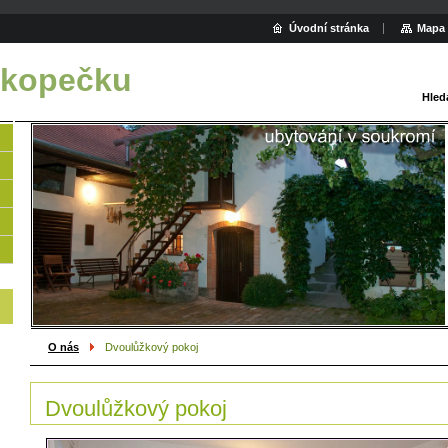
Úvodní stránka
Mapa 
 kopečku
Hled
O nás
Dvoulůžkový pokoj
Dvoulůžkový pokoj